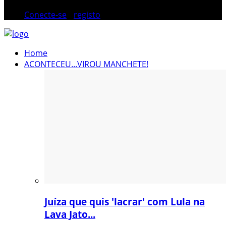
Conecte-se
/
registo
Home
ACONTECEU...VIROU MANCHETE!
Juíza que quis 'lacrar' com Lula na
Lava Jato...