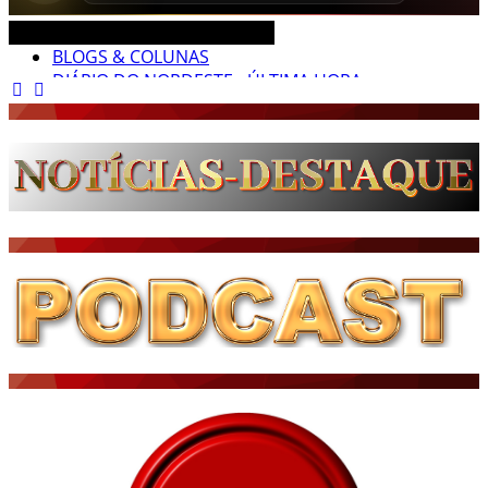
CEARÁ BRASIL MUNDO NOTÍCIAS
DIÁRIO DO NORDESTE - ÚLTIMA HORA
PODCAST - PONTO DE VISTA
BRASIL DE FATO - ÚLTIMAS NOTÍCIAS
NOTÍCIAS DESTAQUE DO DIA
BRASIL NOTÍCIAS
ÚLTIMAS NOTÍCIAS
NOTÍCIAS TAMBÉM NA TELA
BRASIL MUNDO AO VIVO
O MUNDO É NOTÍCIA
CN7
JORNAL DO BRASIL
CNN BRASIL
CBN GLOBO
RÁDIO AGÊNCIA
NOTÍCIAS AO MINUTO
ACONTECEU...VIROU MANCHETE!
BLOGS & COLUNAS