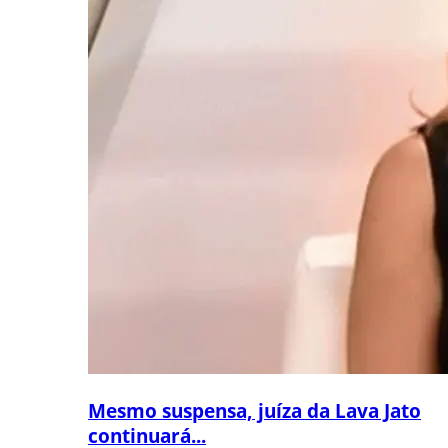
Mesmo suspensa, juíza da Lava Jato
continuará...