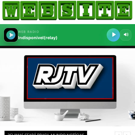
HOME
COMO ANUNCIAR
JORNAIS DO BRASIL
PODCAST/NOTÍCIAS
AS NOTÍCIAS DO DIA
CANAL 3CLIMAS
ACONTECEU...VIROU MANCHETE!
BLOGS & COLUNAS
AGÊNCIA DE NOTÍCIAS
CNN BRASIL