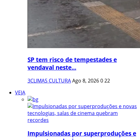
SP tem risco de tempestades e
vendaval neste...
3CLIMAS CULTURA
Ago 8, 2026
0
22
VEJA
Impulsionadas por superproduções e