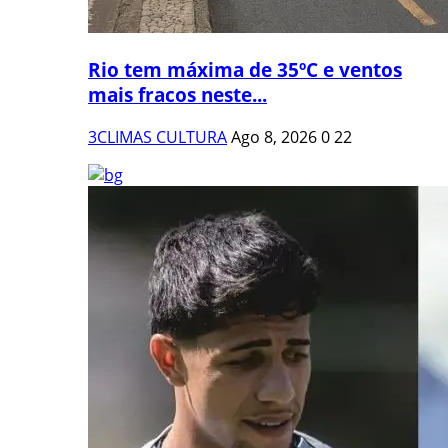
Rio tem máxima de 35ºC e ventos
mais fracos neste...
3CLIMAS CULTURA
Ago 8, 2026
0
22