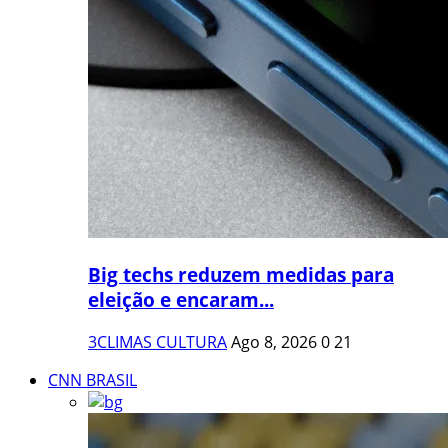
Big techs reduzem medidas para
eleição e encaram...
3CLIMAS CULTURA
Ago 8, 2026
0
21
CNN BRASIL