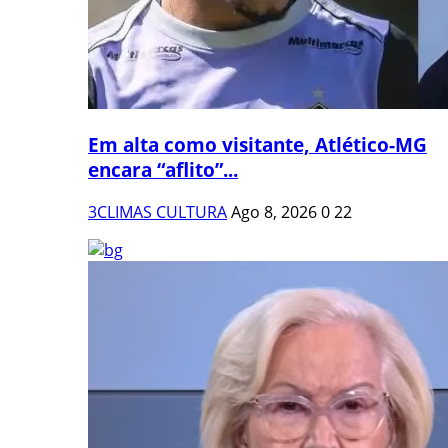
Em alta como visitante, Atlético-MG
encara “aflito”...
3CLIMAS CULTURA
Ago 8, 2026
0
22