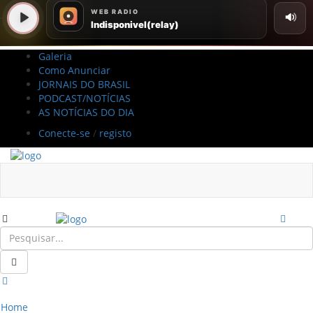
Galeria
Como Anunciar
JORNAIS DO BRASIL
PODCAST/NOTÍCIAS
AS NOTÍCIAS DO DIA
Conecte-se
/
registo
Home