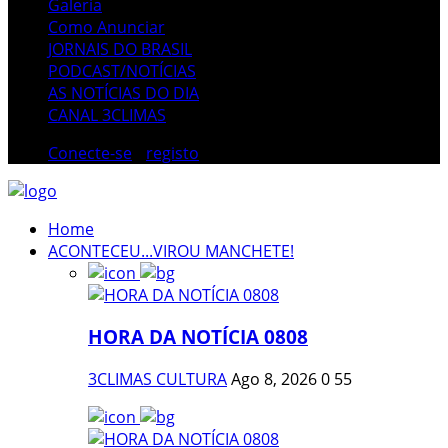
Galeria
Como Anunciar
JORNAIS DO BRASIL
PODCAST/NOTÍCIAS
AS NOTÍCIAS DO DIA
CANAL 3CLIMAS
Conecte-se
/
registo
Home
ACONTECEU...VIROU MANCHETE!
HORA DA NOTÍCIA 0808
3CLIMAS CULTURA
Ago 8, 2026
0
55