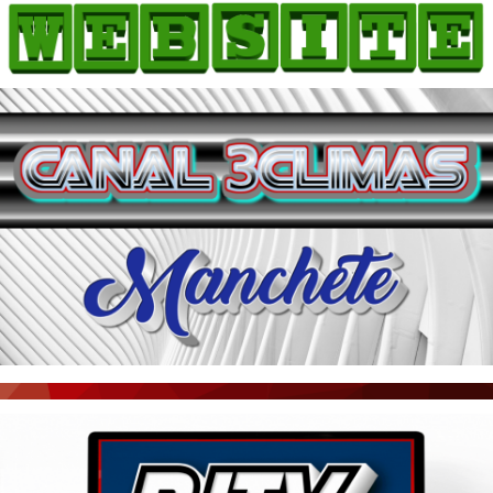
HOME
COMO ANUNCIAR
JORNAIS DO BRASIL
PODCAST/NOTÍCIAS
AS NOTÍCIAS DO DIA
ACONTECEU...VIROU MANCHETE!
BLOGS & COLUNAS
AGÊNCIA DE NOTÍCIAS
CNN BRASIL
VEJA