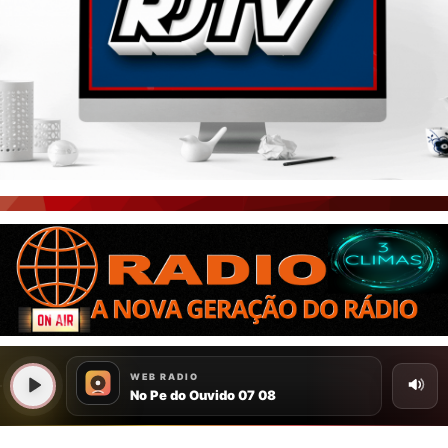
PORTAL CEARÁ
FOTOS
ÚLTIMAS POSTAGENS
BOAS NOTÍCIAS...VIRAM MANCHETE!
ISTO É FATO!
CEARÁ BRASIL NOTÍCIAS
CEARÁ BRASIL MUNDO 1
BRASIL DE FATO
NOTÍCIAS GERAIS
CONECTE-SE
REGISTO