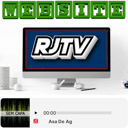
HOME
COMO ANUNCIAR
JORNAIS DO BRASIL
PODCAST/NOTÍCIAS
AS NOTÍCIAS DO DIA
CANAL 3CLIMAS
ACONTECEU...VIROU MANCHETE!
BLOGS & COLUNAS
AGÊNCIA DE NOTÍCIAS
CNN BRASIL