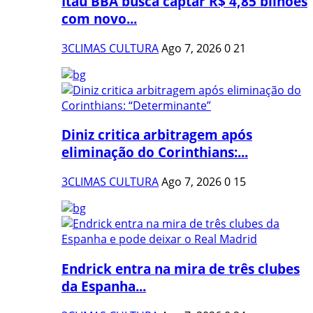
Itaú BBA busca captar R$ 4,85 bilhões
com novo...
3CLIMAS CULTURA
Ago 7, 2026
0
21
Diniz critica arbitragem após
eliminação do Corinthians:...
3CLIMAS CULTURA
Ago 7, 2026
0
15
Endrick entra na mira de três clubes
da Espanha...