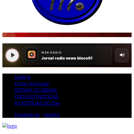
Galeria
Como Anunciar
JORNAIS DO BRASIL
PODCAST/NOTÍCIAS
AS NOTÍCIAS DO DIA
Conecte-se
/
registo