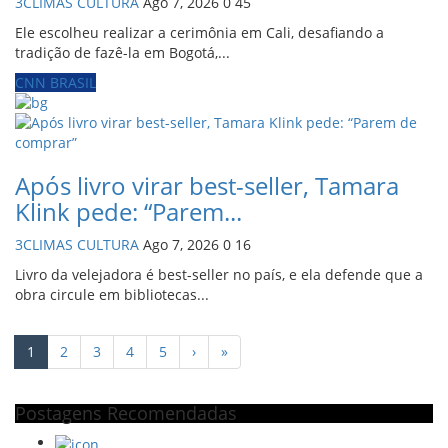
3CLIMAS CULTURA
Ago 7, 2026
0
45
Ele escolheu realizar a cerimônia em Cali, desafiando a
tradição de fazê-la em Bogotá,...
CNN BRASIL
Após livro virar best-seller, Tamara
Klink pede: “Parem...
3CLIMAS CULTURA
Ago 7, 2026
0
16
Livro da velejadora é best-seller no país, e ela defende que a
obra circule em bibliotecas...
1
2
3
4
5
›
»
Postagens Recomendadas