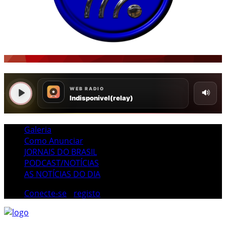
Galeria
Como Anunciar
JORNAIS DO BRASIL
PODCAST/NOTÍCIAS
AS NOTÍCIAS DO DIA
Conecte-se
/
registo