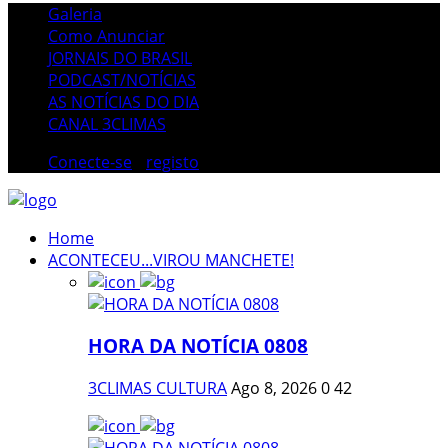
Galeria
Como Anunciar
JORNAIS DO BRASIL
PODCAST/NOTÍCIAS
AS NOTÍCIAS DO DIA
CANAL 3CLIMAS
Conecte-se
/
registo
Home
ACONTECEU...VIROU MANCHETE!
HORA DA NOTÍCIA 0808
3CLIMAS CULTURA
Ago 8, 2026
0
42