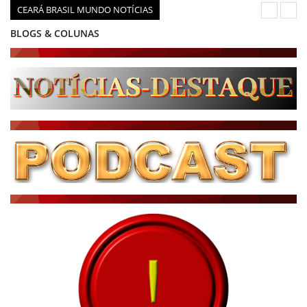
CEARÁ BRASIL MUNDO NOTÍCIAS
BLOGS & COLUNAS
DIÁRIO DO NORDESTE - ÚLTIMA HORA
PODCAST - PONTO DE VISTA
BRASIL DE FATO - ÚLTIMAS NOTÍCIAS
NOTÍCIAS DESTAQUE DO DIA
BRASIL NOTÍCIAS
ÚLTIMAS NOTÍCIAS
NOTÍCIAS TAMBÉM NA TELA
BRASIL MUNDO AO VIVO
O MUNDO É NOTÍCIA
CN7
JORNAL DO BRASIL
CNN BRASIL
CBN GLOBO