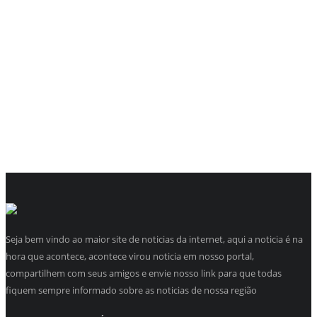
Seja bem vindo ao maior site de noticias da internet, aqui a noticia é na
hora que acontece, acontece virou noticia em nosso portal,
compartilhem com seus amigos e envie nosso link para que todas
fiquem sempre informado sobre as noticias de nossa região