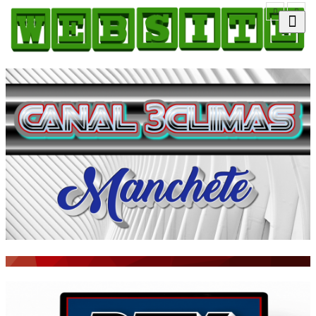
HOME
COMO ANUNCIAR
JORNAIS DO BRASIL
PODCAST/NOTÍCIAS
AS NOTÍCIAS DO DIA
ACONTECEU...VIROU MANCHETE!
BLOGS & COLUNAS
AGÊNCIA DE NOTÍCIAS
CNN BRASIL
VEJA
PORTAL CEARÁ
FOTOS
Galeria
ÚLTIMAS POSTAGENS
BOAS NOTÍCIAS...VIRAM MANCHETE!