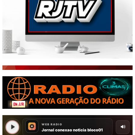
ISTO É FATO!
Todos
BLOGS & COLUNAS
CEARÁ BRASIL NOTÍCIAS
CEARÁ BRASIL MUNDO 1
BRASIL DE FATO
NOTÍCIAS GERAIS
CONECTE-SE
REGISTO