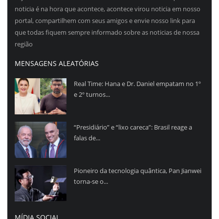
noticia é na hora que acontece, acontece virou noticia em nosso
portal, compartilhem com seus amigos e envie nosso link para
que todas fiquem sempre informado sobre as noticias de nossa
região
MENSAGENS ALEATÓRIAS
Real Time: Hana e Dr. Daniel empatam no 1º
e 2º turnos...
“Presidiário” e “lixo careca”: Brasil reage a
falas de...
Pioneiro da tecnologia quântica, Pan Jianwei
torna-se o...
MÍDIA SOCIAL