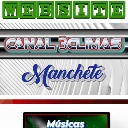
HOME
COMO ANUNCIAR
JORNAIS DO BRASIL
PODCAST/NOTÍCIAS
AS NOTÍCIAS DO DIA
ACONTECEU...VIROU MANCHETE!
BLOGS & COLUNAS
AGÊNCIA DE NOTÍCIAS
CNN BRASIL
VEJA