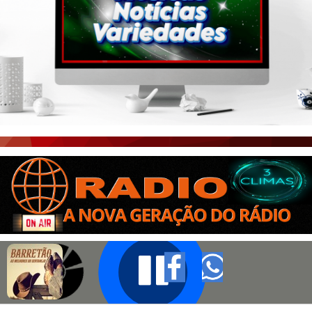
PORTAL CEARÁ
FOTOS
ÚLTIMAS POSTAGENS
BOAS NOTÍCIAS...VIRAM MANCHETE!
ISTO É FATO!
CEARÁ BRASIL NOTÍCIAS
CEARÁ BRASIL MUNDO 1
BRASIL DE FATO
NOTÍCIAS GERAIS
CONECTE-SE
REGISTO