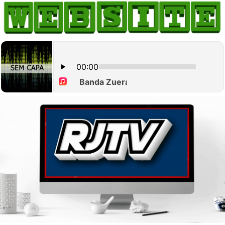
HOME
COMO ANUNCIAR
JORNAIS DO BRASIL
PODCAST/NOTÍCIAS
AS NOTÍCIAS DO DIA
CANAL 3CLIMAS
ACONTECEU...VIROU MANCHETE!
BLOGS & COLUNAS
AGÊNCIA DE NOTÍCIAS
CNN BRASIL