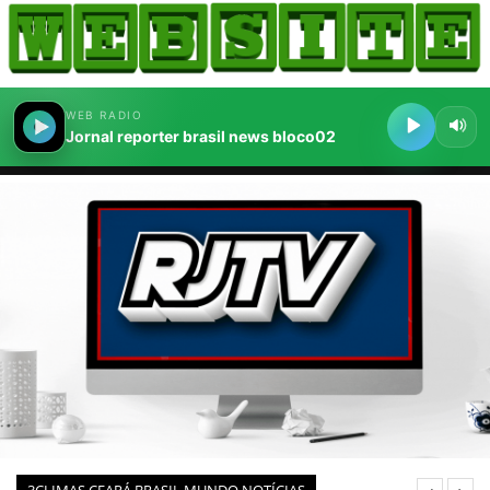
HOME
COMO ANUNCIAR
JORNAIS DO BRASIL
PODCAST/NOTÍCIAS
AS NOTÍCIAS DO DIA
CANAL 3CLIMAS
ACONTECEU...VIROU MANCHETE!
BLOGS & COLUNAS
AGÊNCIA DE NOTÍCIAS
CNN BRASIL