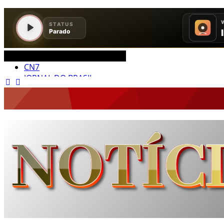
CEARÁ BRASIL MUNDO NOTÍCIAS
JORNAL DO BRASIL
CNN BRASIL
CBN GLOBO
RÁDIO AGÊNCIA
NOTÍCIAS AO MINUTO
ACONTECEU...VIROU MANCHETE!
BLOGS & COLUNAS
DIÁRIO DO NORDESTE - ÚLTIMA HORA
PODCAST - PONTO DE VISTA
BRASIL DE FATO - ÚLTIMAS NOTÍCIAS
NOTÍCIAS DESTAQUE DO DIA
BRASIL NOTÍCIAS
ÚLTIMAS NOTÍCIAS
NOTÍCIAS TAMBÉM NA TELA
BRASIL MUNDO AO VIVO