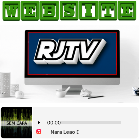
HOME
COMO ANUNCIAR
JORNAIS DO BRASIL
PODCAST/NOTÍCIAS
AS NOTÍCIAS DO DIA
CANAL 3CLIMAS
ACONTECEU...VIROU MANCHETE!
BLOGS & COLUNAS
AGÊNCIA DE NOTÍCIAS
CNN BRASIL