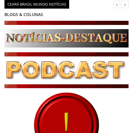
CEARÁ BRASIL MUNDO NOTÍCIAS
BLOGS & COLUNAS
DIÁRIO DO NORDESTE - ÚLTIMA HORA
PODCAST - PONTO DE VISTA
BRASIL DE FATO - ÚLTIMAS NOTÍCIAS
NOTÍCIAS DESTAQUE DO DIA
BRASIL NOTÍCIAS
ÚLTIMAS NOTÍCIAS
NOTÍCIAS TAMBÉM NA TELA
BRASIL MUNDO AO VIVO
O MUNDO É NOTÍCIA
CN7
JORNAL DO BRASIL
CNN BRASIL
CBN GLOBO