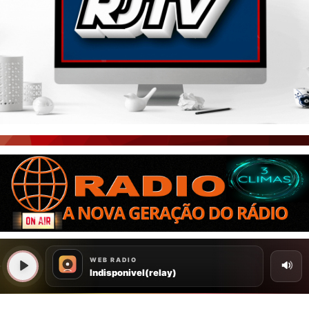
PORTAL CEARÁ
FOTOS
ÚLTIMAS POSTAGENS
BOAS NOTÍCIAS...VIRAM MANCHETE!
ISTO É FATO!
CEARÁ BRASIL NOTÍCIAS
CEARÁ BRASIL MUNDO 1
BRASIL DE FATO
NOTÍCIAS GERAIS
CONECTE-SE
REGISTO