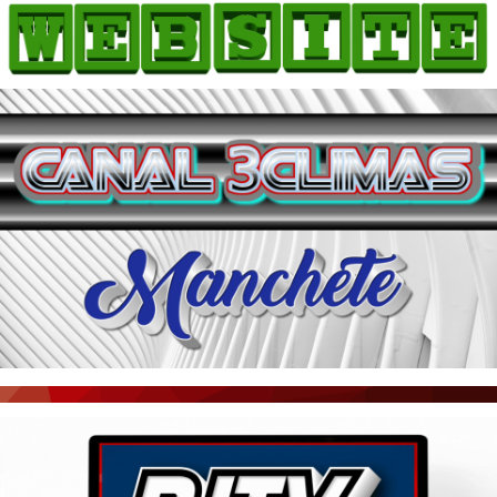
HOME
COMO ANUNCIAR
JORNAIS DO BRASIL
PODCAST/NOTÍCIAS
AS NOTÍCIAS DO DIA
ACONTECEU...VIROU MANCHETE!
BLOGS & COLUNAS
AGÊNCIA DE NOTÍCIAS
CNN BRASIL
VEJA