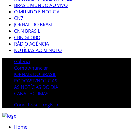
BRASIL MUNDO AO VIVO
O MUNDO É NOTÍCIA
CN7
JORNAL DO BRASIL
CNN BRASIL
CBN GLOBO
RÁDIO AGÊNCIA
NOTÍCIAS AO MINUTO
Galeria
Como Anunciar
JORNAIS DO BRASIL
PODCAST/NOTÍCIAS
AS NOTÍCIAS DO DIA
CANAL 3CLIMAS
Conecte-se
/
registo
Home