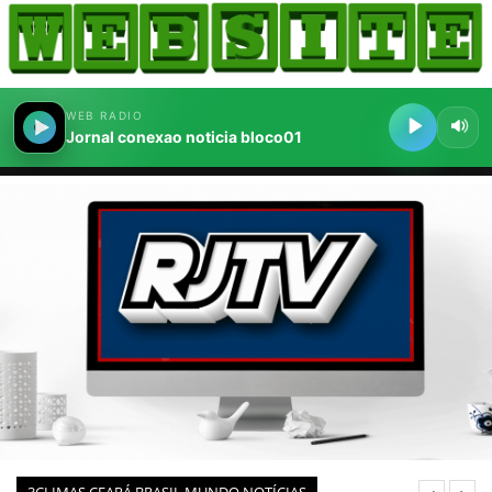
HOME
COMO ANUNCIAR
JORNAIS DO BRASIL
PODCAST/NOTÍCIAS
AS NOTÍCIAS DO DIA
CANAL 3CLIMAS
ACONTECEU...VIROU MANCHETE!
BLOGS & COLUNAS
AGÊNCIA DE NOTÍCIAS
CNN BRASIL