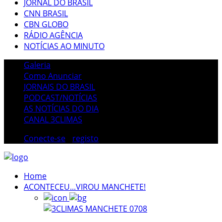
JORNAL DO BRASIL
CNN BRASIL
CBN GLOBO
RÁDIO AGÊNCIA
NOTÍCIAS AO MINUTO
Galeria
Como Anunciar
JORNAIS DO BRASIL
PODCAST/NOTÍCIAS
AS NOTÍCIAS DO DIA
CANAL 3CLIMAS
Conecte-se
/
registo
Home
ACONTECEU...VIROU MANCHETE!