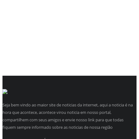
Seja bem vindo ao maior site de noticias da internet, aqui a noticia é na
hora que acontece, acontece virou noticia em nosso portal,
compartilhem com seus amigos e envie nosso link para que todas
fiquem sempre informado sobre as noticias de nossa região