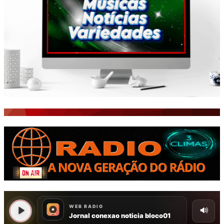
ISTO É FATO!
Todos
BLOGS & COLUNAS
CEARÁ BRASIL NOTÍCIAS
CEARÁ BRASIL MUNDO 1
BRASIL DE FATO
NOTÍCIAS GERAIS
CONECTE-SE
REGISTO