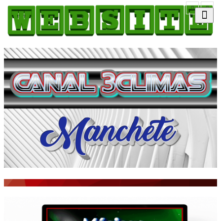
HOME
COMO ANUNCIAR
JORNAIS DO BRASIL
PODCAST/NOTÍCIAS
AS NOTÍCIAS DO DIA
ACONTECEU...VIROU MANCHETE!
BLOGS & COLUNAS
AGÊNCIA DE NOTÍCIAS
CNN BRASIL
VEJA
PORTAL CEARÁ
FOTOS
Galeria
ÚLTIMAS POSTAGENS
BOAS NOTÍCIAS...VIRAM MANCHETE!