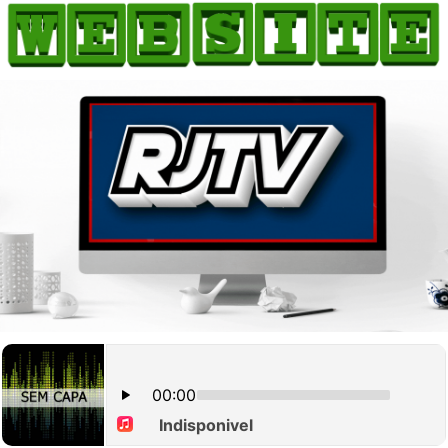
HOME
COMO ANUNCIAR
JORNAIS DO BRASIL
PODCAST/NOTÍCIAS
AS NOTÍCIAS DO DIA
CANAL 3CLIMAS
ACONTECEU...VIROU MANCHETE!
BLOGS & COLUNAS
AGÊNCIA DE NOTÍCIAS
CNN BRASIL