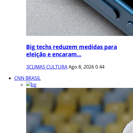
Big techs reduzem medidas para
eleição e encaram...
3CLIMAS CULTURA
Ago 8, 2026
0
44
CNN BRASIL