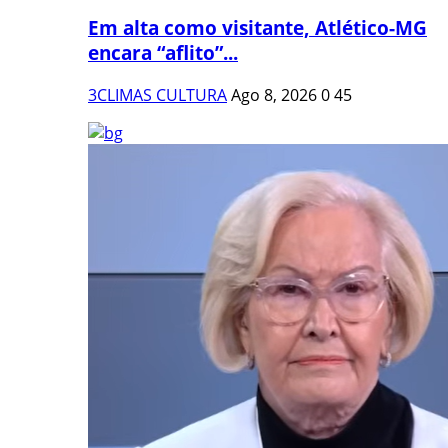
Em alta como visitante, Atlético-MG
encara “aflito”...
3CLIMAS CULTURA
Ago 8, 2026
0
45