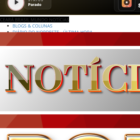
CEARÁ BRASIL MUNDO NOTÍCIAS
DIÁRIO DO NORDESTE - ÚLTIMA HORA
PODCAST - PONTO DE VISTA
BRASIL DE FATO - ÚLTIMAS NOTÍCIAS
NOTÍCIAS DESTAQUE DO DIA
BRASIL NOTÍCIAS
ÚLTIMAS NOTÍCIAS
NOTÍCIAS TAMBÉM NA TELA
BRASIL MUNDO AO VIVO
O MUNDO É NOTÍCIA
CN7
JORNAL DO BRASIL
CNN BRASIL
CBN GLOBO
RÁDIO AGÊNCIA
NOTÍCIAS AO MINUTO
ACONTECEU...VIROU MANCHETE!
BLOGS & COLUNAS