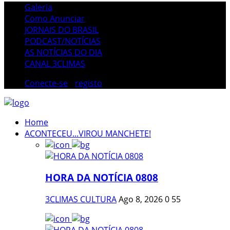
Galeria
Como Anunciar
JORNAIS DO BRASIL
PODCAST/NOTÍCIAS
AS NOTÍCIAS DO DIA
CANAL 3CLIMAS
Conecte-se
/
registo
Home
ACONTECEU...VIROU MANCHETE!
HORA DA NOTÍCIA 0808
3CLIMAS CULTURA
Ago 8, 2026
0
55