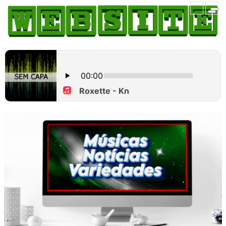
HOME
COMO ANUNCIAR
JORNAIS DO BRASIL
PODCAST/NOTÍCIAS
AS NOTÍCIAS DO DIA
CANAL 3CLIMAS
ACONTECEU...VIROU MANCHETE!
BLOGS & COLUNAS
AGÊNCIA DE NOTÍCIAS
CNN BRASIL
VEJA
PORTAL CEARÁ
FOTOS
Galeria
ÚLTIMAS POSTAGENS