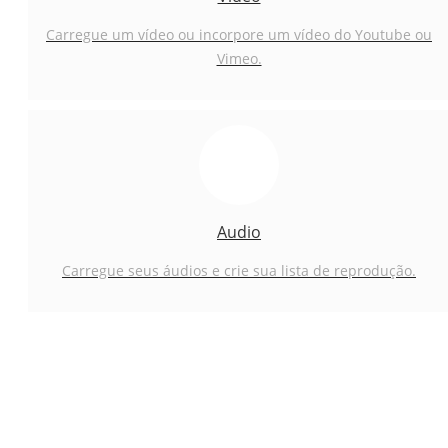
Carregue um vídeo ou incorpore um vídeo do Youtube ou
Vimeo.
Audio
Carregue seus áudios e crie sua lista de reprodução.