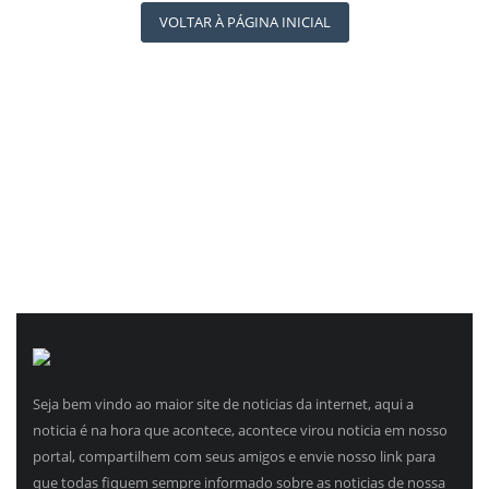
REGISTO
NOTÍCIAS TAMBÉM NA TELA
VOLTAR À PÁGINA INICIAL
BRASIL MUNDO AO VIVO
O MUNDO É NOTÍCIA
Seja bem vindo ao maior site de noticias da internet, aqui a
noticia é na hora que acontece, acontece virou noticia em nosso
portal, compartilhem com seus amigos e envie nosso link para
que todas fiquem sempre informado sobre as noticias de nossa