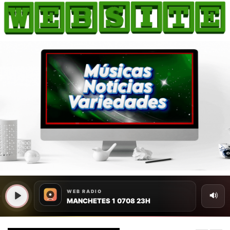
HOME
COMO ANUNCIAR
JORNAIS DO BRASIL
PODCAST/NOTÍCIAS
AS NOTÍCIAS DO DIA
CANAL 3CLIMAS
ACONTECEU...VIROU MANCHETE!
BLOGS & COLUNAS
AGÊNCIA DE NOTÍCIAS
CNN BRASIL