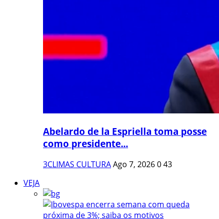
Abelardo de la Espriella toma posse
como presidente...
3CLIMAS CULTURA
Ago 7, 2026
0
43
VEJA