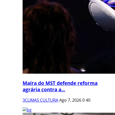
Maíra do MST defende reforma
agrária contra a...
3CLIMAS CULTURA
Ago 7, 2026
0
40