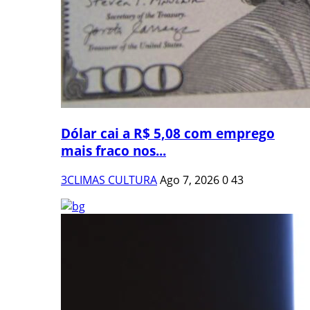
Dólar cai a R$ 5,08 com emprego
mais fraco nos...
3CLIMAS CULTURA
Ago 7, 2026
0
43