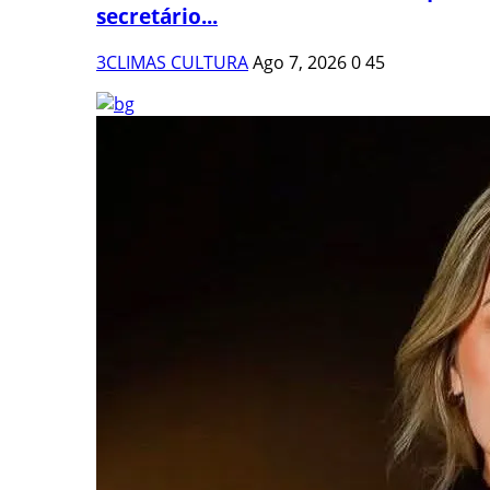
secretário...
3CLIMAS CULTURA
Ago 7, 2026
0
45