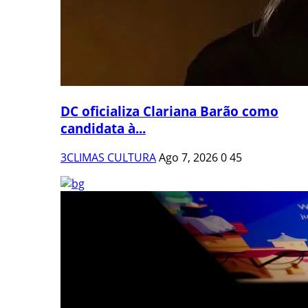
DC oficializa Clariana Barão como
candidata à...
3CLIMAS CULTURA
Ago 7, 2026
0
45