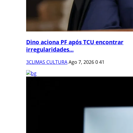
Dino aciona PF após TCU encontrar
irregularidades...
3CLIMAS CULTURA
Ago 7, 2026
0
41