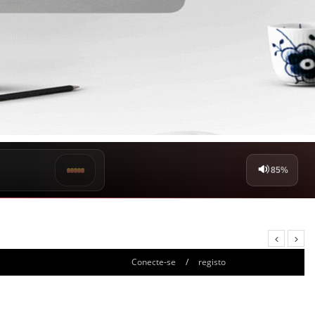
Conecte-se
/
registo