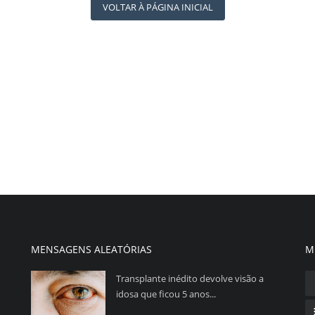
VOLTAR À PÁGINA INICIAL
MENSAGENS ALEATÓRIAS
M
Transplante inédito devolve visão a
idosa que ficou 5 anos...