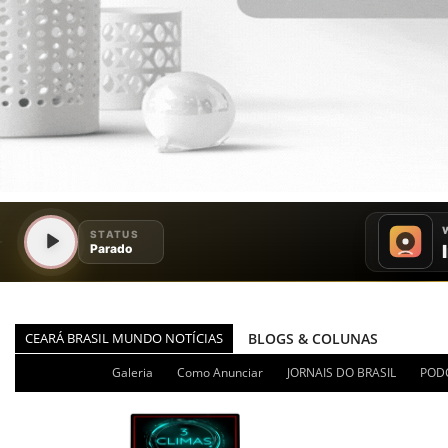
CEARÁ BRASIL MUNDO NOTÍCIAS
BLOGS & COLUNAS
DIÁRIO DO NORDESTE - ÚLT
Galeria
Como Anunciar
JORNAIS DO BRASIL
POD
PODCAST - PONTO DE VISTA
BRASIL DE FATO - ÚLTIMAS N