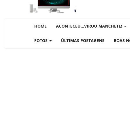
NOTÍCIAS DESTAQUE DO DIA
BRASIL NOTÍCIAS
ÚLTIMAS NOTÍCIAS
HOME
ACONTECEU...VIROU MANCHETE!
NOTÍCIAS TAMBÉM NA TELA
BRASIL MUNDO AO VIVO
FOTOS
ÚLTIMAS POSTAGENS
BOAS N
O MUNDO É NOTÍCIA
CN7
JORNAL DO BRASIL
CNN BRASIL
CBN GLOBO
RÁDIO AGÊNCIA
NOTÍCIAS AO MINUTO
ACONTECEU...VIROU MANCHE