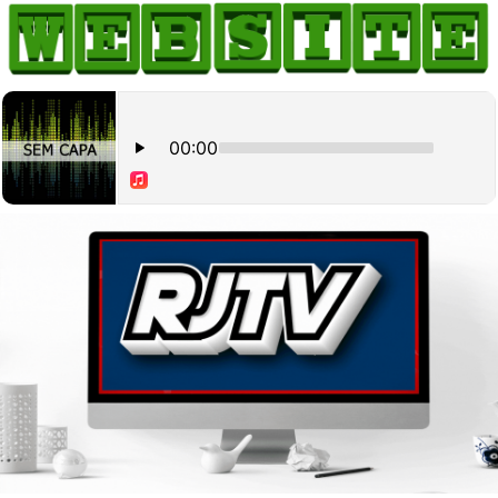
HOME
COMO ANUNCIAR
JORNAIS DO BRASIL
PODCAST/NOTÍCIAS
AS NOTÍCIAS DO DIA
CANAL 3CLIMAS
ACONTECEU...VIROU MANCHETE!
BLOGS & COLUNAS
AGÊNCIA DE NOTÍCIAS
CNN BRASIL