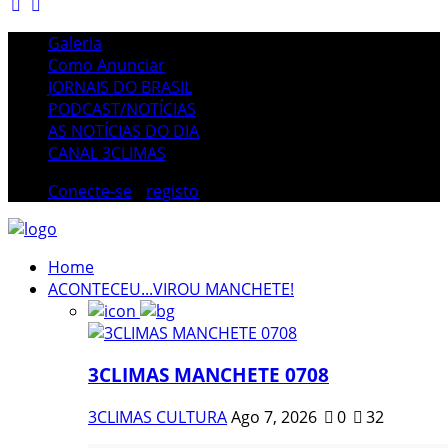
Galeria
Como Anunciar
JORNAIS DO BRASIL
PODCAST/NOTÍCIAS
AS NOTÍCIAS DO DIA
CANAL 3CLIMAS
Conecte-se
/
registo
Home
ACONTECEU...VIROU MANCHETE!
3CLIMAS MANCHETE 0708
3CLIMAS CULTURA
Ago 7, 2026
0
32