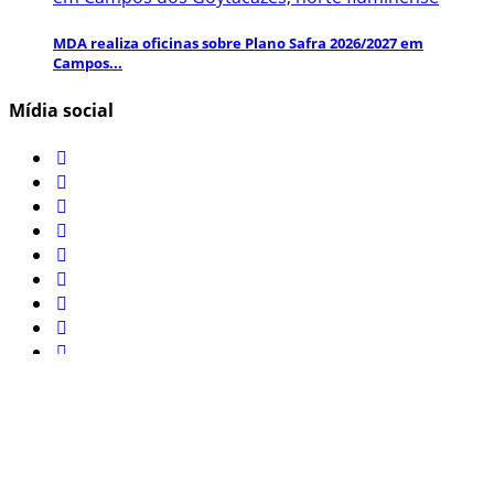
MDA realiza oficinas sobre Plano Safra 2026/2027 em
Campos...
Mídia social
Inscreva-se aqui para obter informações e atualizações
interessantes!