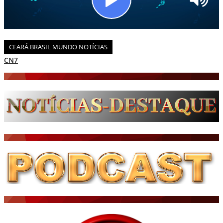
CEARÁ BRASIL MUNDO NOTÍCIAS
JORNAL DO BRASIL
CNN BRASIL
CBN GLOBO
RÁDIO AGÊNCIA
NOTÍCIAS AO MINUTO
ACONTECEU...VIROU MANCHETE!
BLOGS & COLUNAS
DIÁRIO DO NORDESTE - ÚLTIMA HORA
PODCAST - PONTO DE VISTA
BRASIL DE FATO - ÚLTIMAS NOTÍCIAS
NOTÍCIAS DESTAQUE DO DIA