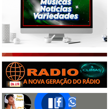
ISTO É FATO!
Todos
BLOGS & COLUNAS
CEARÁ BRASIL NOTÍCIAS
CEARÁ BRASIL MUNDO 1
BRASIL DE FATO
NOTÍCIAS GERAIS
CONECTE-SE
REGISTO