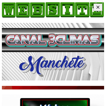
HOME
COMO ANUNCIAR
JORNAIS DO BRASIL
PODCAST/NOTÍCIAS
AS NOTÍCIAS DO DIA
ACONTECEU...VIROU MANCHETE!
BLOGS & COLUNAS
AGÊNCIA DE NOTÍCIAS
CNN BRASIL
VEJA
PORTAL CEARÁ
FOTOS
Galeria
ÚLTIMAS POSTAGENS
BOAS NOTÍCIAS...VIRAM MANCHETE!