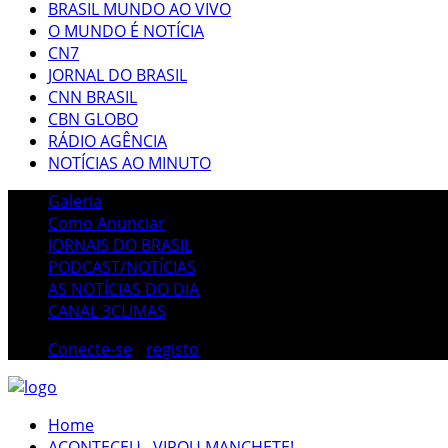
BRASIL MUNDO AO VIVO
O MUNDO É NOTÍCIA
CN7
JORNAL DO BRASIL
CNN BRASIL
CBN GLOBO
RÁDIO AGÊNCIA
NOTÍCIAS AO MINUTO
Galeria
Como Anunciar
JORNAIS DO BRASIL
PODCAST/NOTÍCIAS
AS NOTÍCIAS DO DIA
CANAL 3CLIMAS
Conecte-se
/
registo
Home
ACONTECEU...VIROU MANCHETE!