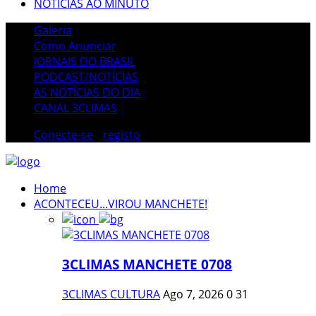
NOTÍCIAS AO MINUTO
Galeria
Como Anunciar
JORNAIS DO BRASIL
PODCAST/NOTÍCIAS
AS NOTÍCIAS DO DIA
CANAL 3CLIMAS
Conecte-se
/
registo
Home
ACONTECEU...VIROU MANCHETE!
3CLIMAS MANCHETE 0708
3CLIMAS CULTURA
Ago 7, 2026
0
31