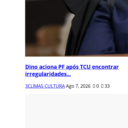
Dino aciona PF após TCU encontrar
irregularidades...
3CLIMAS CULTURA
Ago 7, 2026
0
33