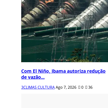
Com El Niño, Ibama autoriza redução
de vazão...
3CLIMAS CULTURA
Ago 7, 2026
0
36