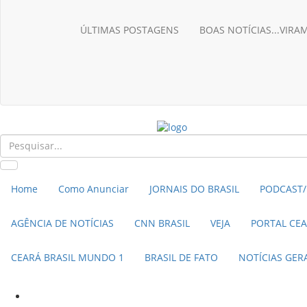
BRASIL NOTÍCIAS
ÚLTIMAS NOTÍCIAS
ÚLTIMAS POSTAGENS
BOAS NOTÍCIAS...VIR
NOTÍCIAS TAMBÉM NA TELA
BRASIL MUNDO AO VIVO
O MUNDO É NOTÍCIA
Home
Como Anunciar
JORNAIS DO BRASIL
PODCAST/
AGÊNCIA DE NOTÍCIAS
CNN BRASIL
VEJA
PORTAL CE
CEARÁ BRASIL MUNDO 1
BRASIL DE FATO
NOTÍCIAS GER