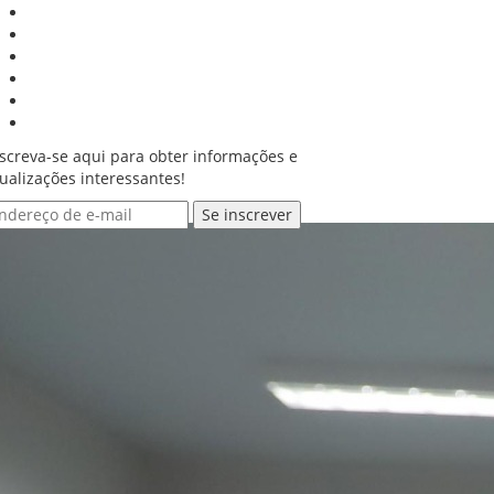
screva-se aqui para obter informações e
ualizações interessantes!