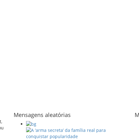
Mensagens aleatórias
M
t,
ou