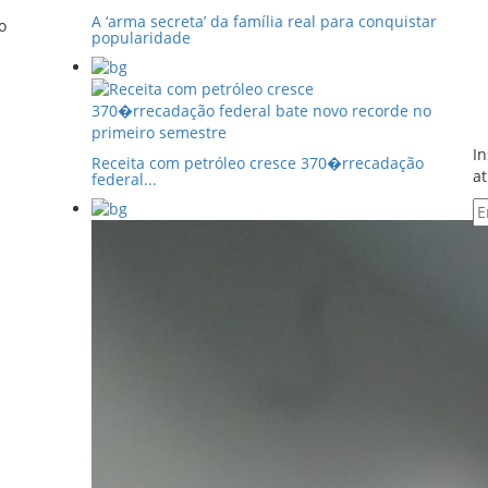
A ‘arma secreta’ da família real para conquistar
o
popularidade
In
Receita com petróleo cresce 370�rrecadação
at
federal...