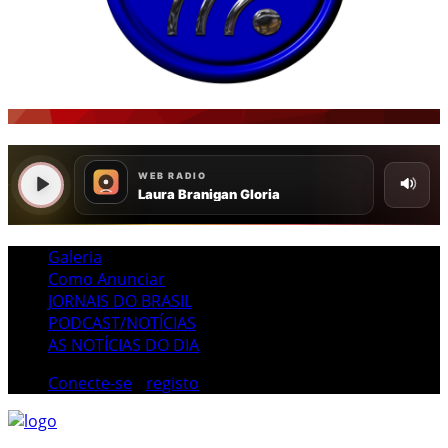
Galeria
Como Anunciar
JORNAIS DO BRASIL
PODCAST/NOTÍCIAS
AS NOTÍCIAS DO DIA
Conecte-se
/
registo