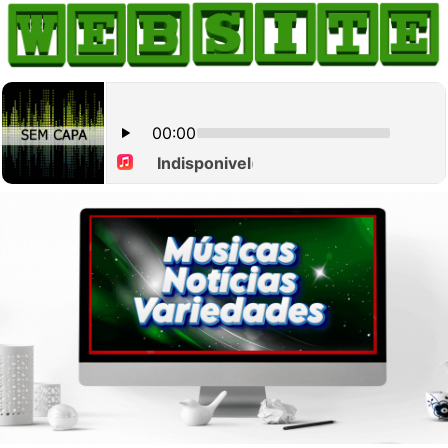
HOME
COMO ANUNCIAR
JORNAIS DO BRASIL
PODCAST/NOTÍCIAS
AS NOTÍCIAS DO DIA
CANAL 3CLIMAS
ACONTECEU...VIROU MANCHETE!
BLOGS & COLUNAS
AGÊNCIA DE NOTÍCIAS
CNN BRASIL