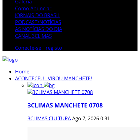
Galeria
Como Anunciar
JORNAIS DO BRASIL
PODCAST/NOTÍCIAS
AS NOTÍCIAS DO DIA
CANAL 3CLIMAS
Conecte-se
/
registo
Home
ACONTECEU...VIROU MANCHETE!
3CLIMAS MANCHETE 0708
3CLIMAS CULTURA
Ago 7, 2026
0
31