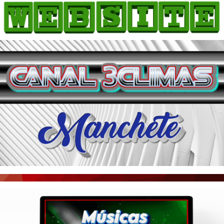
HOME
COMO ANUNCIAR
JORNAIS DO BRASIL
PODCAST/NOTÍCIAS
AS NOTÍCIAS DO DIA
ACONTECEU...VIROU MANCHETE!
BLOGS & COLUNAS
AGÊNCIA DE NOTÍCIAS
CNN BRASIL
VEJA