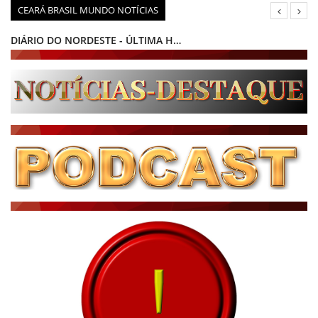
CEARÁ BRASIL MUNDO NOTÍCIAS
DIÁRIO DO NORDESTE - ÚLTIMA HORA
PODCAST - PONTO DE VISTA
BRASIL DE FATO - ÚLTIMAS NOTÍCIAS
NOTÍCIAS DESTAQUE DO DIA
BRASIL NOTÍCIAS
ÚLTIMAS NOTÍCIAS
NOTÍCIAS TAMBÉM NA TELA
BRASIL MUNDO AO VIVO
O MUNDO É NOTÍCIA
CN7
JORNAL DO BRASIL
CNN BRASIL
CBN GLOBO
RÁDIO AGÊNCIA