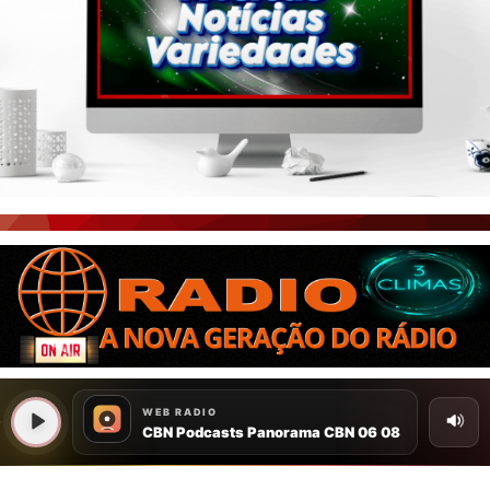
PORTAL CEARÁ
FOTOS
ÚLTIMAS POSTAGENS
BOAS NOTÍCIAS...VIRAM MANCHETE!
ISTO É FATO!
CEARÁ BRASIL NOTÍCIAS
CEARÁ BRASIL MUNDO 1
BRASIL DE FATO
NOTÍCIAS GERAIS
CONECTE-SE
REGISTO