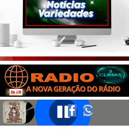
PORTAL CEARÁ
FOTOS
ÚLTIMAS POSTAGENS
BOAS NOTÍCIAS...VIRAM MANCHETE!
ISTO É FATO!
CEARÁ BRASIL NOTÍCIAS
CEARÁ BRASIL MUNDO 1
BRASIL DE FATO
NOTÍCIAS GERAIS
CONECTE-SE
REGISTO