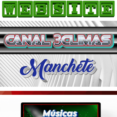
HOME
COMO ANUNCIAR
JORNAIS DO BRASIL
PODCAST/NOTÍCIAS
AS NOTÍCIAS DO DIA
ACONTECEU...VIROU MANCHETE!
BLOGS & COLUNAS
AGÊNCIA DE NOTÍCIAS
CNN BRASIL
VEJA