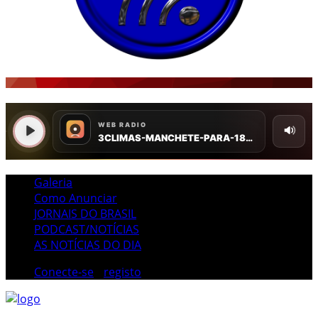
Galeria
Como Anunciar
JORNAIS DO BRASIL
PODCAST/NOTÍCIAS
AS NOTÍCIAS DO DIA
Conecte-se
/
registo