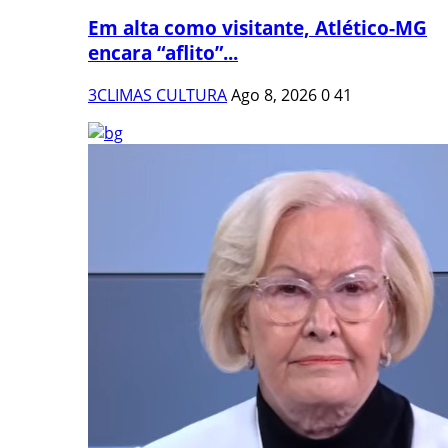
Em alta como visitante, Atlético-MG
encara “aflito”...
3CLIMAS CULTURA
Ago 8, 2026
0
41