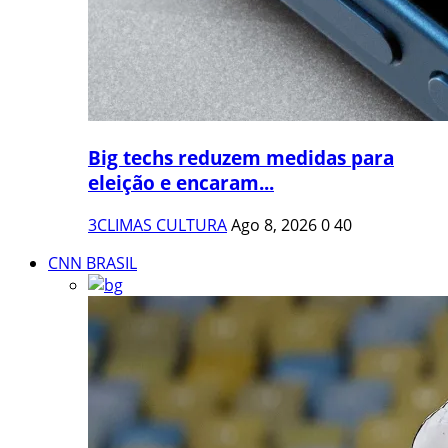
Big techs reduzem medidas para
eleição e encaram...
3CLIMAS CULTURA
Ago 8, 2026
0
40
CNN BRASIL