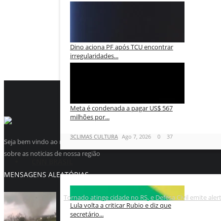
3CLIMAS CULTURA
Ago 7, 2026
0
40
Dino aciona PF após TCU encontrar
irregularidades...
3CLIMAS CULTURA
Ago 7, 2026
0
40
Meta é condenada a pagar US$ 567
milhões por...
3CLIMAS CULTURA
Ago 7, 2026
0
37
Seja bem vindo ao maior site de noticias da internet, aqui a noticia é n
sobre as noticias de nossa região
CNN BRASIL
MENSAGENS ALEATÓRIAS
Tornado atinge cidade no RS, e Defesa Civil emite alerta
Lula volta a criticar Rubio e diz que
secretário...