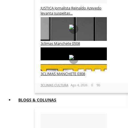
JUSTIÇA Jornalista Reinaldo Azevedo
levanta suspeitas...
3CLIMAS CULTURA
Ago 6, 2026
0
62
3climas Manchete 0508
3CLIMAS CULTURA
Ago 5, 2026
0
77
3CLIMAS MANCHETE 0308
3CLIMAS CULTURA
Ago 4, 2026
0
90
BLOGS & COLUNAS