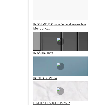
INFORME JB Polícia Federal se rende a
Mendonça...
3CLIMAS CULTURA
Ago 1, 2026
0
114
INSÔNIA 2907
3CLIMAS CULTURA
Jul 29, 2026
0
136
PONTO DE VISTA
3CLIMAS CULTURA
Jul 28, 2026
0
154
DIREITA E ESQUERDA 2607