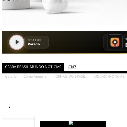
CEARÁ BRASIL MUNDO NOTÍCIAS
JORNAL DO BRASIL
CNN BRASIL
Galeria
Como Anunciar
JORNAIS DO BRASIL
PODCAST/NOTÍCIAS
CBN GLOBO
RÁDIO AGÊNCIA
NOTÍCIAS AO MINUTO
ACONTECEU...VIROU MANCHET
BLOGS & COLUNAS
DIÁRIO DO NORDESTE - ÚLTI