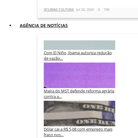
3CLIMAS CULTURA
Jul 26, 2026
0
748
AGÊNCIA DE NOTÍCIAS
Com El Niño, Ibama autoriza redução
de vazão...
3CLIMAS CULTURA
Ago 7, 2026
0
43
Maíra do MST defende reforma agrária
contra a...
3CLIMAS CULTURA
Ago 7, 2026
0
38
Dólar cai a R$ 5,08 com emprego mais
fraco nos...