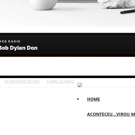
AS NOTÍCIAS DO DIA
CANAL 3CLIMAS
HOME
ACONTECEU...VIROU 
E!
MA HORA