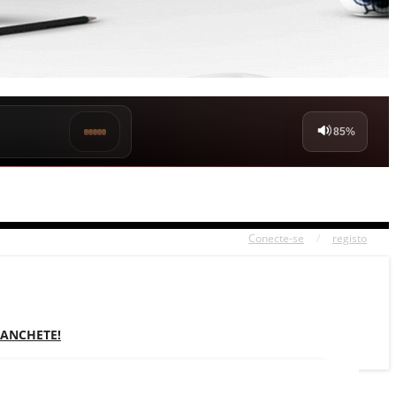
Conecte-se
/
registo
MANCHETE!