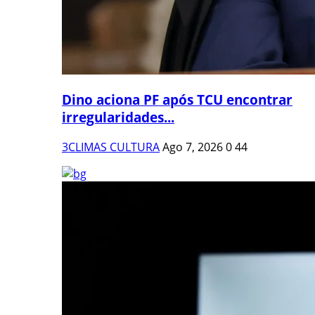
Dino aciona PF após TCU encontrar
irregularidades...
3CLIMAS CULTURA
Ago 7, 2026
0
44