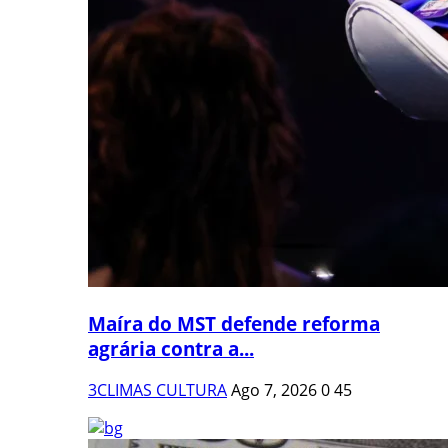
Maíra do MST defende reforma
agrária contra a...
3CLIMAS CULTURA
Ago 7, 2026
0
45