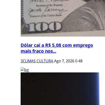
Dólar cai a R$ 5,08 com emprego
mais fraco nos...
3CLIMAS CULTURA
Ago 7, 2026
0
48