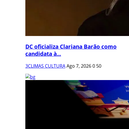
DC oficializa Clariana Barão como
candidata à...
3CLIMAS CULTURA
Ago 7, 2026
0
50