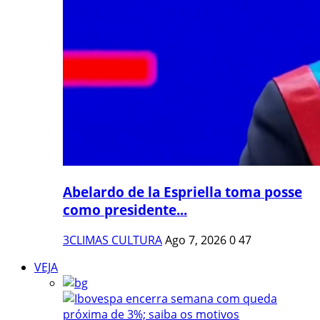
Abelardo de la Espriella toma posse
como presidente...
3CLIMAS CULTURA
Ago 7, 2026
0
47
VEJA