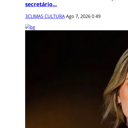
secretário...
3CLIMAS CULTURA
Ago 7, 2026
0
49