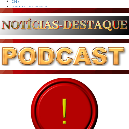
JORNAL DO BRASIL
CNN BRASIL
CBN GLOBO
RÁDIO AGÊNCIA
NOTÍCIAS AO MINUTO
ACONTECEU...VIROU MANCHETE!
BLOGS & COLUNAS
DIÁRIO DO NORDESTE - ÚLTIMA HORA
PODCAST - PONTO DE VISTA
BRASIL DE FATO - ÚLTIMAS NOTÍCIAS
NOTÍCIAS DESTAQUE DO DIA
BRASIL NOTÍCIAS
ÚLTIMAS NOTÍCIAS
NOTÍCIAS TAMBÉM NA TELA
BRASIL MUNDO AO VIVO
O MUNDO É NOTÍCIA
CN7