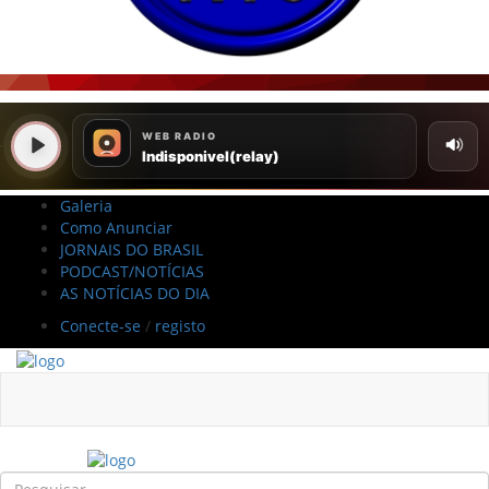
Galeria
Como Anunciar
JORNAIS DO BRASIL
PODCAST/NOTÍCIAS
AS NOTÍCIAS DO DIA
Conecte-se
/
registo