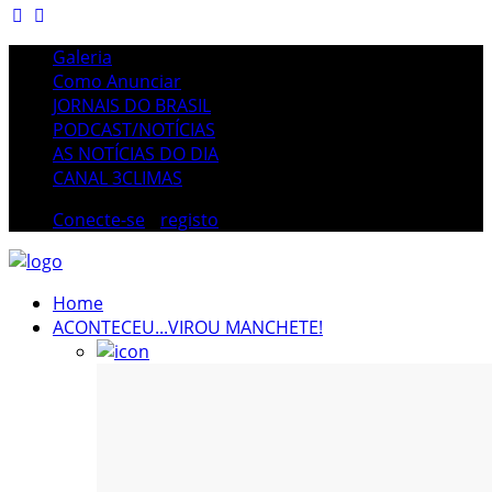
Galeria
Como Anunciar
JORNAIS DO BRASIL
PODCAST/NOTÍCIAS
AS NOTÍCIAS DO DIA
CANAL 3CLIMAS
Conecte-se
/
registo
Home
ACONTECEU...VIROU MANCHETE!