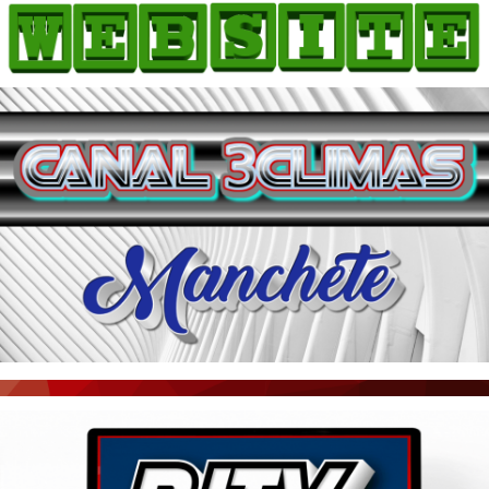
HOME
COMO ANUNCIAR
JORNAIS DO BRASIL
PODCAST/NOTÍCIAS
AS NOTÍCIAS DO DIA
ACONTECEU...VIROU MANCHETE!
BLOGS & COLUNAS
AGÊNCIA DE NOTÍCIAS
CNN BRASIL
VEJA