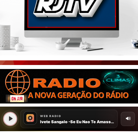
PORTAL CEARÁ
FOTOS
ÚLTIMAS POSTAGENS
BOAS NOTÍCIAS...VIRAM MANCHETE!
ISTO É FATO!
CEARÁ BRASIL NOTÍCIAS
CEARÁ BRASIL MUNDO 1
BRASIL DE FATO
NOTÍCIAS GERAIS
CONECTE-SE
REGISTO