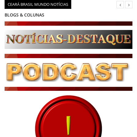
CEARÁ BRASIL MUNDO NOTÍCIAS
BLOGS & COLUNAS
DIÁRIO DO NORDESTE - ÚLTIMA HORA
PODCAST - PONTO DE VISTA
BRASIL DE FATO - ÚLTIMAS NOTÍCIAS
NOTÍCIAS DESTAQUE DO DIA
BRASIL NOTÍCIAS
ÚLTIMAS NOTÍCIAS
NOTÍCIAS TAMBÉM NA TELA
BRASIL MUNDO AO VIVO
O MUNDO É NOTÍCIA
CN7
JORNAL DO BRASIL
CNN BRASIL
CBN GLOBO